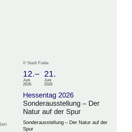
© Stadt Fulda
12.
–
21.
Juni
Juni
(Termin:
2026
2026
12.
Hessentag 2026
Juni
Sonderausstellung – Der
2026
Natur auf der Spur
Bis
Sonderausstellung – Der Natur auf der
ßen
21.
Spur