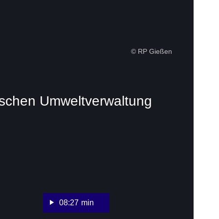
© RP Gießen
sischen Umweltverwaltung
:Video:Dauer:
8
Minuten,
27
Sekunden
08:27 min