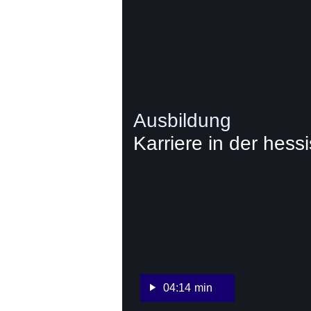
Ausbildung
Karriere in der hes
:Video:Dauer:
4
Minuten,
14
Sekunden
04:14 min