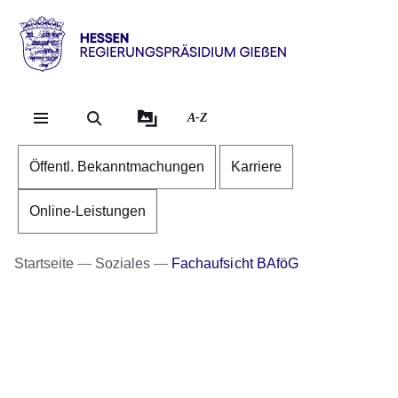
Direkt zum Kopf der Se
Direkt zum Inhalt
Direkt zum Fuß der Sei
Hessen
-
RP
A-Z
Gießen
Öffentl. Bekanntmachungen
Karriere
Online-Leistungen
Startseite
Soziales
Fachaufsicht BAföG