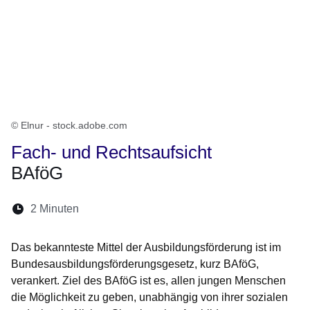
© Elnur - stock.adobe.com
Fach- und Rechtsaufsicht
BAföG
Lesedauer:
2 Minuten
Öffnet sich in einem neuen Fenster
Öffnet sich in einem neuen Fenster
Öffnet sich in einem neuen Fenste
Öffnet sich in einem neuen Fe
Öffnet sich in einem neu
Das bekannteste Mittel der Ausbildungsförderung ist im
Bundesausbildungsförderungsgesetz, kurz BAföG,
verankert. Ziel des BAföG ist es, allen jungen Menschen
die Möglichkeit zu geben, unabhängig von ihrer sozialen