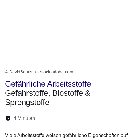
© DavidBautista - stock.adobe.com
Gefährliche Arbeitsstoffe
Gefahrstoffe, Biostoffe &
Sprengstoffe
Lesedauer:
4 Minuten
Öffnet sich in einem neuen Fenster
Öffnet sich in einem neuen Fenster
Öffnet sich in einem neuen Fenste
Öffnet sich in einem neuen Fe
Öffnet sich in einem neu
Viele Arbeitsstoffe weisen gefährliche Eigenschaften auf.