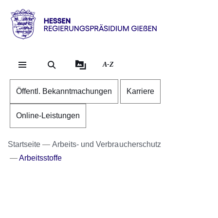
Direkt zum Kopf der Se
Direkt zum Inhalt
Direkt zum Fuß der Sei
Hessen
-
RP
A-Z
Gießen
Öffentl. Bekanntmachungen
Karriere
Online-Leistungen
Startseite
Arbeits- und Verbraucherschutz
Arbeitsstoffe