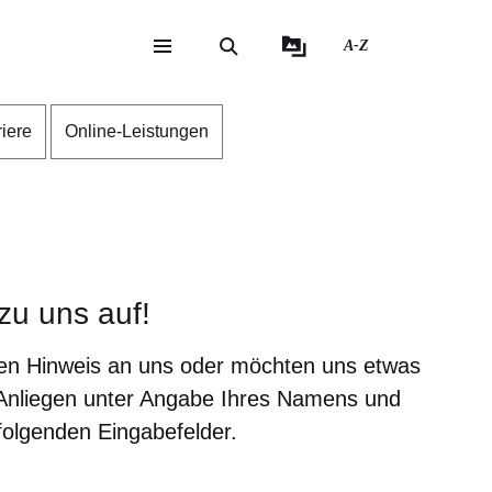
A-Z
eite
ite
riere
Online-Leistungen
zu uns auf!
nen Hinweis an uns oder möchten uns etwas
 Anliegen unter Angabe Ihres Namens und
folgenden Eingabefelder.