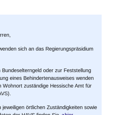
er
Fenster
euen Fenster
em neuen Fenster
rren,
 wenden sich an das
Regierungspräsidium
n
Bundeselterngeld
oder zur
Feststellung
gung eines Behindertenausweises
wenden
ren Wohnort zuständige Hessische Amt für
AVS).
jeweiligen örtlichen Zuständigkeiten sowie
daten der HAVS finden Sie
hier
.