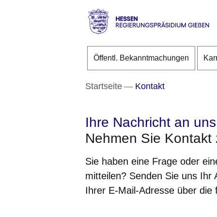
Direkt zum Kopf der S
Direkt zum Inhalt
Direkt zum Fuß der Se
Hessen
-
Öffentl. Bekanntmachungen
Kar
RP
Gießen
Startseite
Kontakt
Ihre Nachricht an uns
Nehmen Sie Kontakt 
Sie haben eine Frage oder ei
mitteilen? Senden Sie uns Ihr
Ihrer E-Mail-Adresse über die 