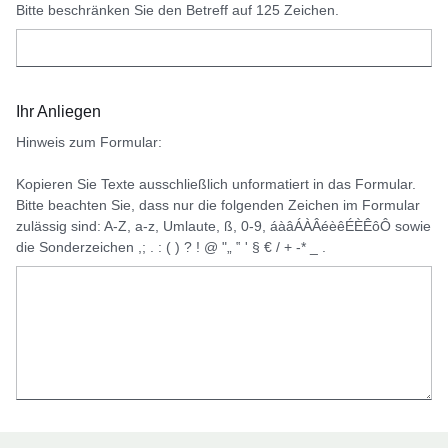
Bitte beschränken Sie den Betreff auf 125 Zeichen.
Ihr Anliegen
Hinweis zum Formular:
Kopieren Sie Texte ausschließlich unformatiert in das Formular.
Bitte beachten Sie, dass nur die folgenden Zeichen im Formular
zulässig sind: A-Z, a-z, Umlaute, ß, 0-9, áàâÁÀÂéèêÉÈÊôÔ sowie
die Sonderzeichen ,; . : ( ) ? ! @ "„ ‟ ' § € / + -* _ .