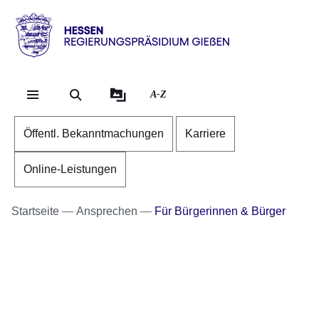
Direkt zum Kopf der Se
Direkt zum Inhalt
Direkt zum Fuß der Sei
Hessen
-
RP
A-Z
Gießen
Öffentl. Bekanntmachungen
Karriere
Online-Leistungen
Startseite
Ansprechen
Für Bürgerinnen & Bürger