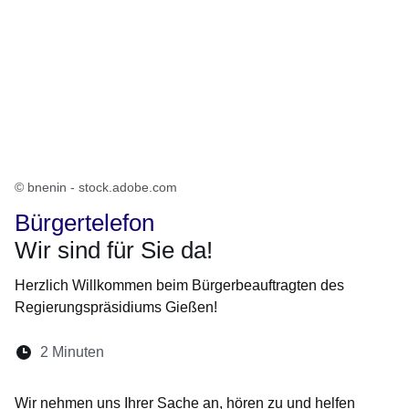
© bnenin - stock.adobe.com
Bürgertelefon
Wir sind für Sie da!
Herzlich Willkommen beim Bürgerbeauftragten des
Regierungspräsidiums Gießen!
Lesedauer:
2 Minuten
Öffnet sich in einem neuen Fenster
Öffnet sich in einem neuen Fenster
Öffnet sich in einem neuen Fenste
Öffnet sich in einem neuen Fe
Öffnet sich in einem neu
Wir nehmen uns Ihrer Sache an, hören zu und helfen