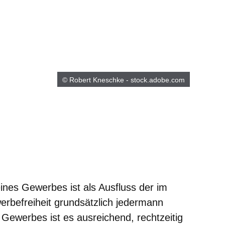
© Robert Kneschke - stock.adobe.com
m neuen Fenster
einem neuen Fenster
h in einem neuen Fenster
 sich in einem neuen Fenster
ffnet sich in einem neuen Fenster
ines Gewerbes ist als Ausfluss der im
rbefreiheit grundsätzlich jedermann
 Gewerbes ist es ausreichend, rechtzeitig