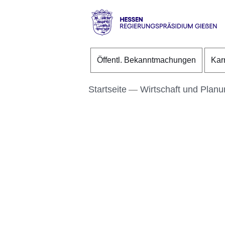
Direkt zum Kopf der S
Direkt zum Inhalt
Direkt zum Fuß der Se
Hessen
-
Öffentl. Bekanntmachungen
Kar
RP
Gießen
Startseite
Wirtschaft und Plan