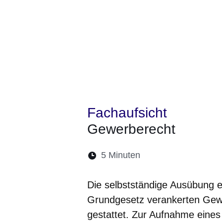
Fachaufsicht
Gewerberecht
Lesedauer:
5 Minuten
Öffnet sich in eine
Öffnet sich in 
Öffnet sic
Öffnet
Ö
Die selbstständige Ausübung e
Grundgesetz verankerten Gewe
gestattet. Zur Aufnahme eines