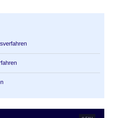
sverfahren
rfahren
en