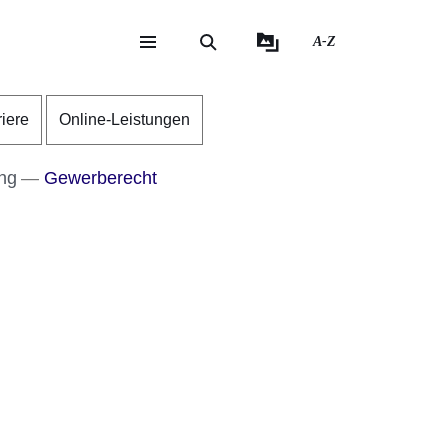
A-Z
eite
ite
riere
Online-Leistungen
ung
Gewerberecht