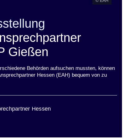
© EAH
stellung
Ansprechpartner
P Gießen
r verschiedene Behörden aufsuchen mussten, können
n Ansprechpartner Hessen (EAH) bequem von zu
ster
prechpartner Hessen
ster