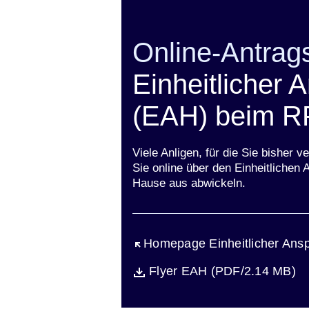
Online-Antrags
Einheitlicher 
(EAH) beim R
Viele Anligen, für die Sie bishe
Sie online über den Einheitliche
Hause aus abwickeln.
Öffnet sich in einem neuen Fen
Homepage Einheitlicher Ans
Öffnet sich in einem neuen Fen
Flyer EAH (PDF/2.14 MB)
Datei