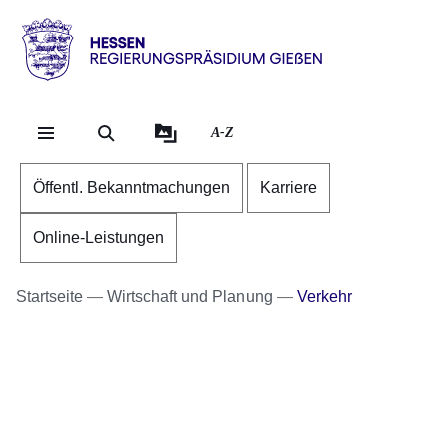
Direkt zum Kopf der Se
Direkt zum Inhalt
Direkt zum Fuß der Sei
Hessen
-
RP
A-Z
Gießen
Öffentl. Bekanntmachungen
Karriere
Online-Leistungen
Startseite
Wirtschaft und Planung
Verkehr