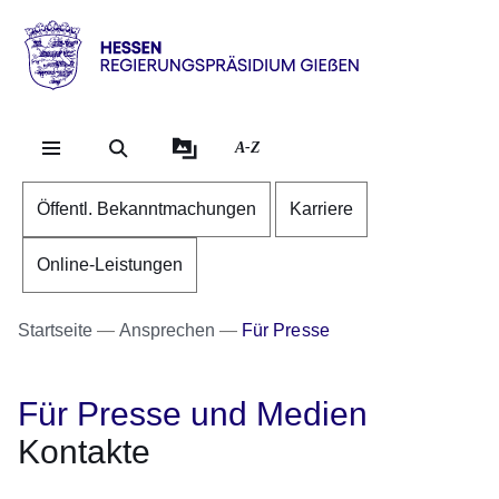
Direkt zum Kopf der Se
Direkt zum Inhalt
Direkt zum Fuß der Sei
Hessen
-
RP
A-Z
Gießen
Öffentl. Bekanntmachungen
Karriere
Online-Leistungen
Startseite
Ansprechen
Für Presse
Für Presse und Medien
Kontakte