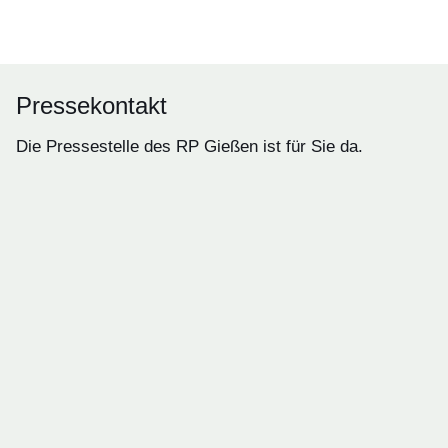
Öffnet sich in einem neuen Fenster
Öffnet sich in einem neuen Fenster
Öffnet sich in einem neuen Fenster
Öffnet sich in einem neuen Fenster
Pressekontakt
Die Pressestelle des RP Gießen ist für Sie da.