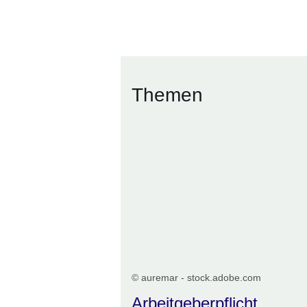
Öffnet sich in einem neuen Fenster
Öffnet sich in einem neuen Fenst
Öffnet sich in einem neuen 
Öffnet sich in einem n
Themen
© auremar - stock.adobe.com
Arbeitgeberpflicht