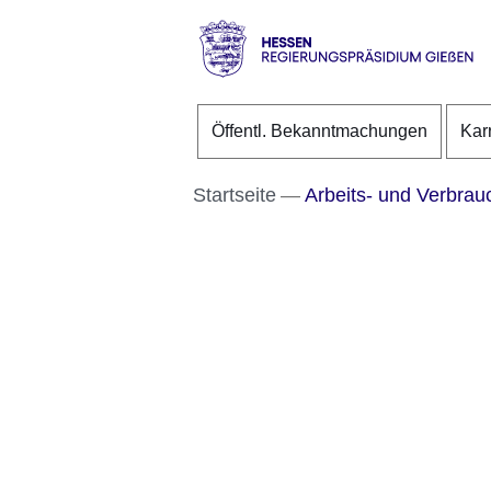
Direkt zum Kopf der S
Direkt zum Inhalt
Direkt zum Fuß der Se
Hessen
-
Öffentl. Bekanntmachungen
Kar
RP
Gießen
Startseite
Arbeits- und Verbrau