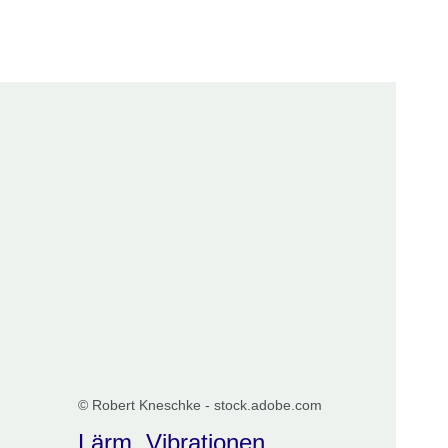
er
Fenster
euen Fenster
© Robert Kneschke - stock.adobe.com
Lärm, Vibrationen...