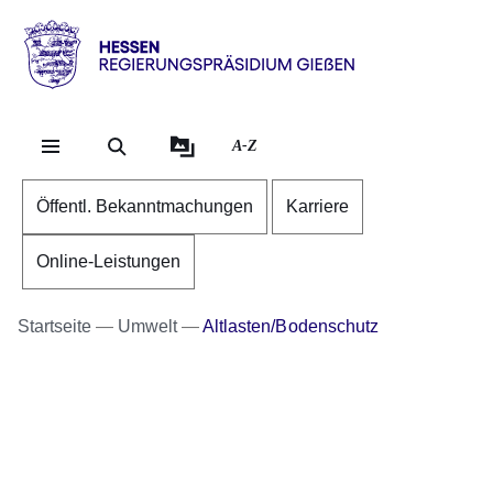
Direkt zum Kopf der Se
Direkt zum Inhalt
Direkt zum Fuß der Sei
Hessen
-
RP
A-Z
Gießen
Öffentl. Bekanntmachungen
Karriere
Online-Leistungen
Startseite
Umwelt
Altlasten/Bodenschutz