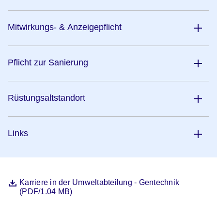
Mitwirkungs- & Anzeigepflicht
Pflicht zur Sanierung
Rüstungsaltstandort
Links
Datei
Öffnet sich in einem neuen Fenster
Karriere in der Umweltabteilung - Gentechnik
(PDF/1.04 MB)