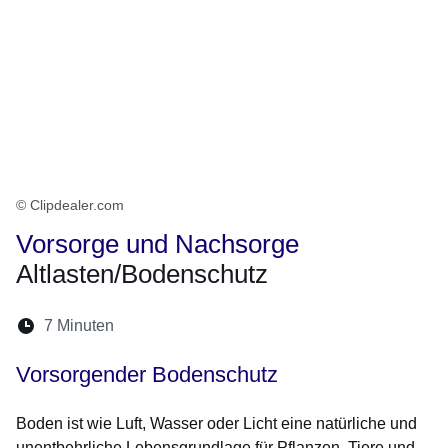
© Clipdealer.com
Vorsorge und Nachsorge
Altlasten/Bodenschutz
Lesedauer:
7 Minuten
Öffnet sich in einem neuen Fenster
Öffnet sich in einem neuen Fenster
Öffnet sich in einem neuen Fenste
Öffnet sich in einem neuen Fe
Öffnet sich in einem neu
Vorsorgender Bodenschutz
Boden ist wie Luft, Wasser oder Licht eine natürliche und
unentbehrliche Lebensgrundlage für Pflanzen, Tiere und