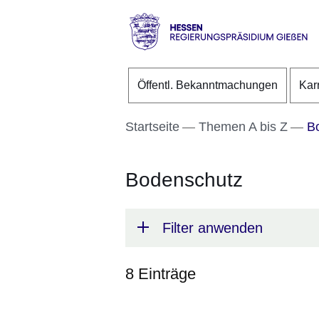
Direkt zum Kopf der S
Direkt zum Inhalt
Direkt zum Fuß der Se
Hessen
-
Öffentl. Bekanntmachungen
Kar
RP
Gießen
Startseite
Themen A bis Z
Bo
Bodenschutz
Filter anwenden
8 Einträge