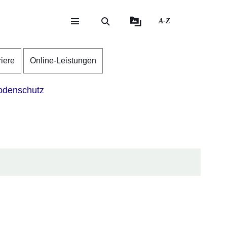
A-Z
eite
ite
riere
Online-Leistungen
denschutz