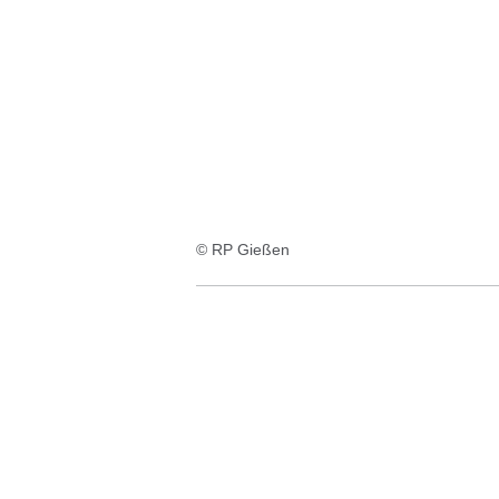
:8
Ergebnisse:
© RP Gießen