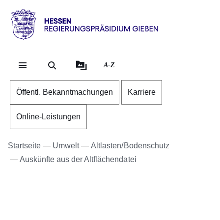
Direkt zum Kopf der Se
Direkt zum Inhalt
Direkt zum Fuß der Sei
Hessen
-
RP
A-Z
Gießen
Öffentl. Bekanntmachungen
Karriere
Online-Leistungen
Startseite
Umwelt
Altlasten/Bodenschutz
Auskünfte aus der Altflächendatei