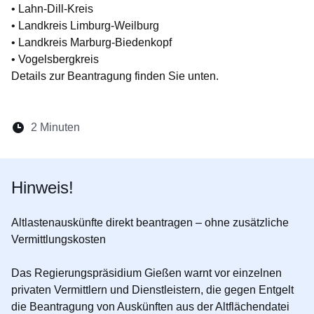
• Lahn-Dill-Kreis
• Landkreis Limburg-Weilburg
• Landkreis Marburg-Biedenkopf
• Vogelsbergkreis
Details zur Beantragung finden Sie unten.
Lesedauer:
2 Minuten
Öffnet sich in einem neuen Fenster
Öffnet sich in einem neuen Fenster
Öffnet sich in einem neuen Fenste
Öffnet sich in einem neuen Fe
Öffnet sich in einem neu
Hinweis!
Altlastenauskünfte direkt beantragen – ohne zusätzliche
Vermittlungskosten
Das Regierungspräsidium Gießen warnt vor einzelnen
privaten Vermittlern und Dienstleistern, die gegen Entgelt
die Beantragung von Auskünften aus der Altflächendatei