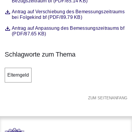
Bezugszeitraum bf (PDF/85.14 KB)
Datei
Öffnet sich in einem neuen Fenster
Antrag auf Verschiebung des Bemessungszeitraums
bei Folgekind bf (PDF/89.79 KB)
Datei
Öffnet sich in einem neuen Fenster
Antrag auf Anpassung des Bemessungszeitraums bf
(PDF/87.65 KB)
Schlagworte zum Thema
Elterngeld
ZUM SEITENANFANG