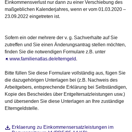
Einkommensverlust nur dann zu einer Verschiebung des
maßgeblichen Kalenderjahres, wenn er vom 01.03.2020 –
23.09.2022 eingetreten ist.
Sofern ein oder mehrere der v. g. Sachverhalte auf Sie
zutreffen und Sie einen Änderungsantrag stellen möchten,
finden Sie die notwendigen Formulare z.B. unter
Öffnet sich in einem neuen Fenster
www.familienatlas.de/elterngeld
.
Bitte füllen Sie diese Formulare vollständig aus, fügen Sie
die dazugehörigen Unterlagen bei (z.B. Nachweis des
Arbeitgebers, entsprechende Erklärung bei Selbständigen,
Kopie des Bescheides über Entgeltersatzleistungen usw.)
und übersenden Sie diese Unterlagen an Ihre zuständige
Elterngeldstelle.
Datei
Öffnet sich in einem neuen Fenster
Erklaerung zu Einkommensersatzleistungen im