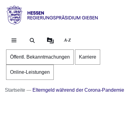
Direkt zum Kopf der Se
Direkt zum Inhalt
Direkt zum Fuß der Sei
Hessen
-
RP
A-Z
Gießen
Öffentl. Bekanntmachungen
Karriere
Online-Leistungen
Startseite
Elterngeld während der Corona-Pandemie