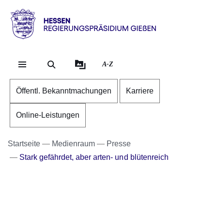
Direkt zum Kopf der Se
Direkt zum Inhalt
Direkt zum Fuß der Sei
Hessen
-
RP
A-Z
Gießen
Öffentl. Bekanntmachungen
Karriere
Online-Leistungen
Startseite
Medienraum
Presse
Stark gefährdet, aber arten- und blütenreich