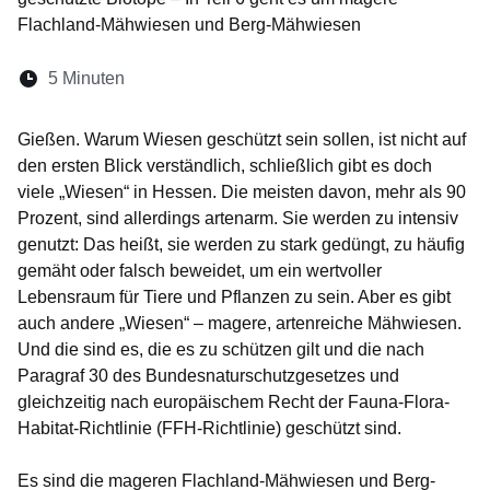
Flachland-Mähwiesen und Berg-Mähwiesen
Lesedauer:
5 Minuten
Öffnet sich in einem neuen Fenster
Öffnet sich in einem neuen Fenster
Öffnet sich in einem neuen Fenste
Öffnet sich in einem neuen Fe
Öffnet sich in einem neu
Gießen. Warum Wiesen geschützt sein sollen, ist nicht auf
den ersten Blick verständlich, schließlich gibt es doch
viele „Wiesen“ in Hessen. Die meisten davon, mehr als 90
Prozent, sind allerdings artenarm. Sie werden zu intensiv
genutzt: Das heißt, sie werden zu stark gedüngt, zu häufig
gemäht oder falsch beweidet, um ein wertvoller
Lebensraum für Tiere und Pflanzen zu sein. Aber es gibt
auch andere „Wiesen“ – magere, artenreiche Mähwiesen.
Und die sind es, die es zu schützen gilt und die nach
Paragraf 30 des Bundesnaturschutzgesetzes und
gleichzeitig nach europäischem Recht der Fauna-Flora-
Habitat-Richtlinie (FFH-Richtlinie) geschützt sind.
Es sind die mageren Flachland-Mähwiesen und Berg-