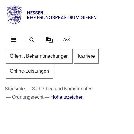
Direkt zum Kopf der Se
Direkt zum Inhalt
Direkt zum Fuß der Sei
Hessen
-
RP
A-Z
Gießen
Öffentl. Bekanntmachungen
Karriere
Online-Leistungen
Startseite
Sicherheit und Kommunales
Ordnungsrecht
Hoheitszeichen