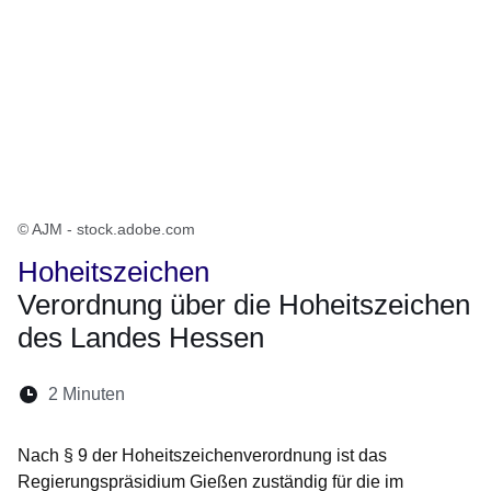
© AJM - stock.adobe.com
Hoheitszeichen
Verordnung über die Hoheitszeichen
des Landes Hessen
Lesedauer:
2 Minuten
Öffnet sich in einem neuen Fenster
Öffnet sich in einem neuen Fenster
Öffnet sich in einem neuen Fenste
Öffnet sich in einem neuen Fe
Öffnet sich in einem neu
Nach § 9 der Hoheitszeichenverordnung ist das
Regierungspräsidium Gießen zuständig für die im