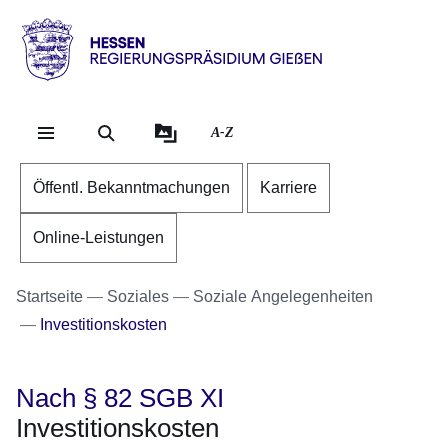
Direkt zum Kopf der Se
Direkt zum Inhalt
Direkt zum Fuß der Sei
Hessen
-
RP
A-Z
Gießen
Öffentl. Bekanntmachungen
Karriere
Online-Leistungen
Startseite
Soziales
Soziale Angelegenheiten
Investitionskosten
Nach § 82 SGB XI
Investitionskosten