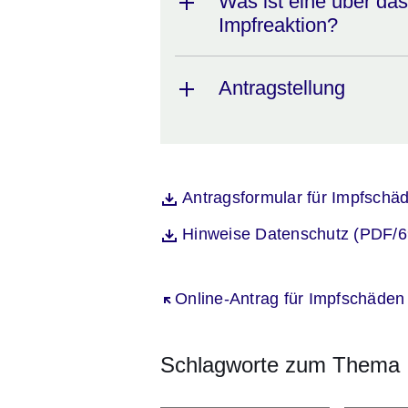
Was ist eine über da
Impfreaktion?
Antragstellung
Öffnet sich in einem neuen Fenst
Antragsformular für Impfschä
Datei
Öffnet sich in einem neuen Fenst
Hinweise Datenschutz (PDF/6
Datei
Öffnet sich in einem neuen Fenst
Online-Antrag für Impfschäden
Schlagworte zum Thema