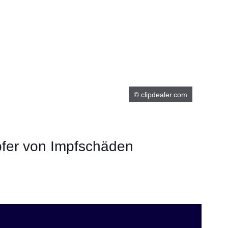
© clipdealer.com
pfer von Impfschäden
er
Fenster
euen Fenster
em neuen Fenster