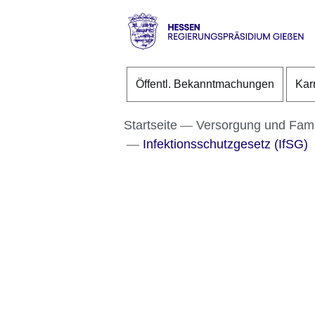
Direkt zum Kopf der S
Direkt zum Inhalt
Direkt zum Fuß der Se
Hessen
-
Öffentl. Bekanntmachungen
Kar
RP
Gießen
Startseite
Versorgung und Fami
Infektionsschutzgesetz (IfSG)