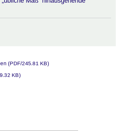
s „übliche Maß“ hinausgehende
er
den (PDF/245.81 KB)
er
9.32 KB)
er