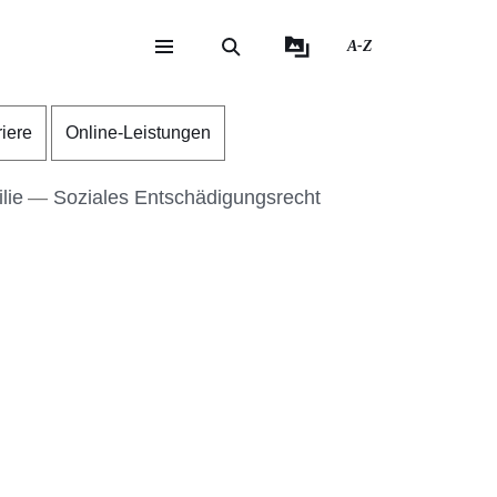
A-Z
eite
ite
riere
Online-Leistungen
lie
Soziales Entschädigungsrecht