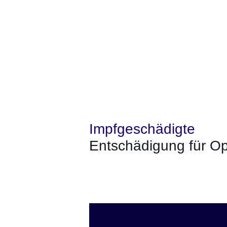
Impfgeschädigte
Entschädigung für O
Öffnet sich in einem neuen Fenster
Öffnet sich in einem neuen Fenst
Öffnet sich in einem neuen 
Öffnet sich in einem n
Öffnet sich in ein