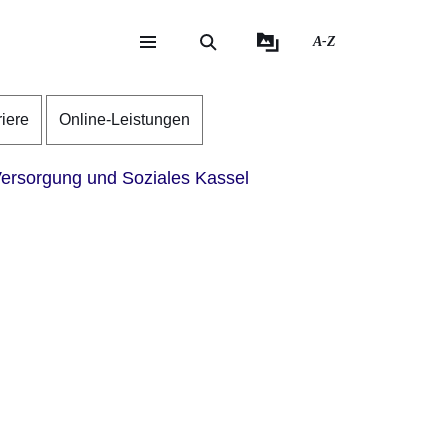
A-Z
eite
ite
riere
Online-Leistungen
ersorgung und Soziales Kassel