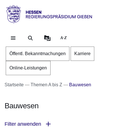
Direkt zum Kopf der Se
Direkt zum Inhalt
Direkt zum Fuß der Sei
Hessen
-
RP
A-Z
Gießen
Öffentl. Bekanntmachungen
Karriere
Online-Leistungen
Startseite
Themen A bis Z
Bauwesen
Bauwesen
Filter anwenden