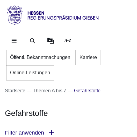
Direkt zum Kopf der Se
Direkt zum Inhalt
Direkt zum Fuß der Sei
Hessen
-
RP
A-Z
Gießen
Öffentl. Bekanntmachungen
Karriere
Online-Leistungen
Startseite
Themen A bis Z
Gefahrstoffe
Gefahrstoffe
Filter anwenden