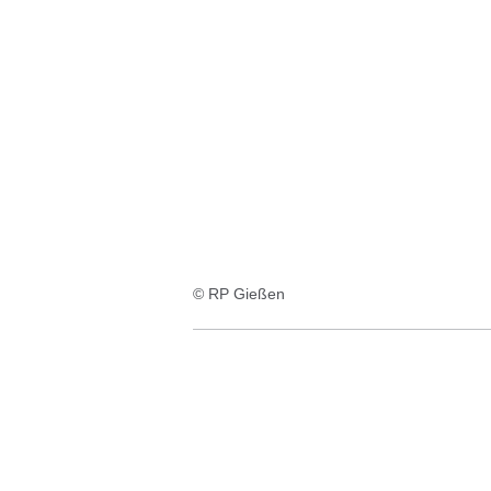
:6
Ergebnisse:
© RP Gießen