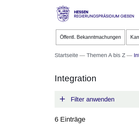
Direkt zum Kopf der S
Direkt zum Inhalt
Direkt zum Fuß der Se
Hessen
-
Öffentl. Bekanntmachungen
Kar
RP
Gießen
Startseite
Themen A bis Z
In
Integration
Filter anwenden
6 Einträge