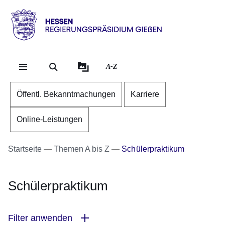
Direkt zum Kopf der Se
Direkt zum Inhalt
Direkt zum Fuß der Sei
Hessen
-
RP
A-Z
Gießen
Öffentl. Bekanntmachungen
Karriere
Online-Leistungen
Startseite
Themen A bis Z
Schülerpraktikum
Schülerpraktikum
Filter anwenden