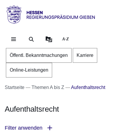
Direkt zum Kopf der Se
Direkt zum Inhalt
Direkt zum Fuß der Sei
Hessen
-
RP
A-Z
Gießen
Öffentl. Bekanntmachungen
Karriere
Online-Leistungen
Startseite
Themen A bis Z
Aufenthaltsrecht
Aufenthaltsrecht
Filter anwenden