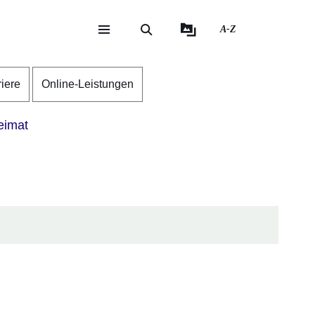
A-Z
eite
ite
riere
Online-Leistungen
imat