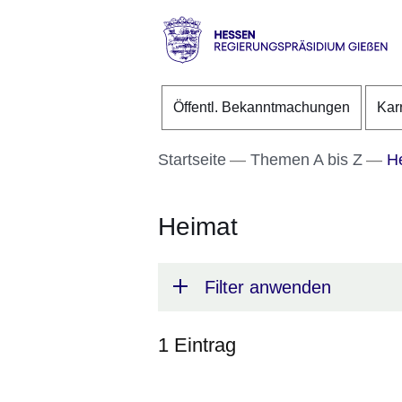
Direkt zum Kopf der S
Direkt zum Inhalt
Direkt zum Fuß der Se
Hessen
-
Öffentl. Bekanntmachungen
Kar
RP
Gießen
Startseite
Themen A bis Z
He
Heimat
Filter anwenden
1 Eintrag