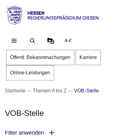
Direkt zum Kopf der Se
Direkt zum Inhalt
Direkt zum Fuß der Sei
Hessen
-
RP
A-Z
Gießen
Öffentl. Bekanntmachungen
Karriere
Online-Leistungen
Startseite
Themen A bis Z
VOB-Stelle
VOB-Stelle
Filter anwenden