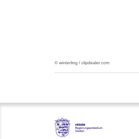
:1
Ergebnis
© winterling / clipdealer.com