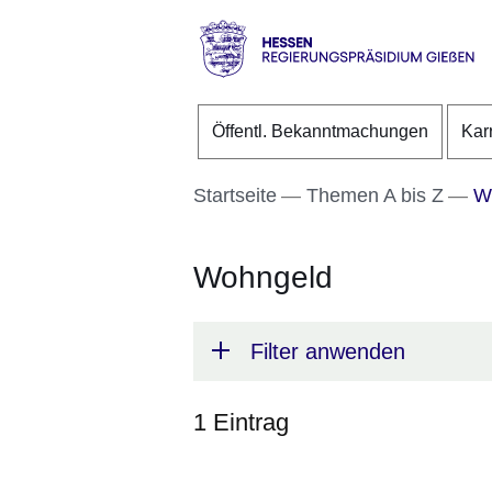
Direkt zum Kopf der S
Direkt zum Inhalt
Direkt zum Fuß der Se
Hessen
-
Öffentl. Bekanntmachungen
Kar
RP
Gießen
Startseite
Themen A bis Z
Wo
Wohngeld
Filter anwenden
1 Eintrag