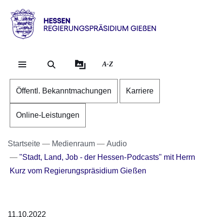
Direkt zum Kopf der Se
Direkt zum Inhalt
Direkt zum Fuß der Sei
Hessen
-
RP
A-Z
Gießen
Öffentl. Bekanntmachungen
Karriere
Online-Leistungen
Startseite
Medienraum
Audio
"Stadt, Land, Job - der Hessen-Podcasts" mit Herrn
Kurz vom Regierungspräsidium Gießen
Audiodatei
11.10.2022