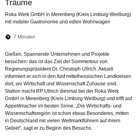
Träume
Roka Werk GmbH in Merenberg (Kreis Limburg-Weilburg)
mit mobiler Gastronomie und edlen Wohnwagen
Lesedauer:
7 Minuten
Öffnet sich in einem neuen Fenster
Öffnet sich in einem neuen Fenster
Öffnet sich in einem neuen Fenste
Öffnet sich in einem neuen Fe
Öffnet sich in einem neu
Gießen. Spannende Unternehmen und Projekte
besuchen: das ist das Ziel der Sommertour von
Regierungspräsident Dr. Christoph Ullrich. Aktuell
informiert er sich in den fünf mittelhessischen Landkreisen
dort, wo Wirtschaft und Wissenschaft Zuhause sind.
Station macht RP Ullrich diesmal bei der Roka Werk
GmbH in Merenberg (Kreis Limburg-Weilburg) und trifft auf
Appetitmacher im besten Sinne. „Die Wirtschafts- und
Wissenschaftsregion ist schon etwas Besonderes, mitten
in Deutschland mit vielen Weltmarktführern auf ihrem
Gebiet“, sagt er zu Beginn des Besuchs.