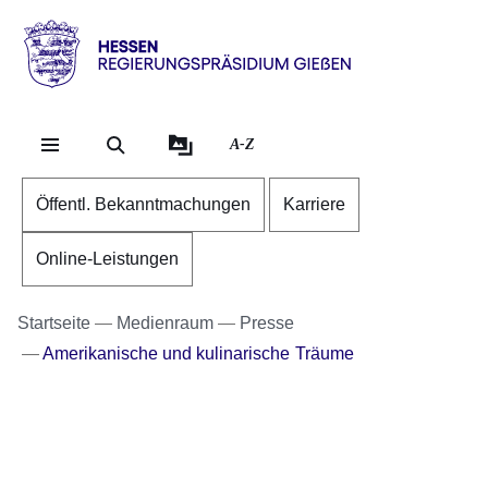
Direkt zum Kopf der Se
Direkt zum Inhalt
Direkt zum Fuß der Sei
Hessen
-
RP
A-Z
Gießen
Öffentl. Bekanntmachungen
Karriere
Online-Leistungen
Startseite
Medienraum
Presse
Amerikanische und kulinarische Träume