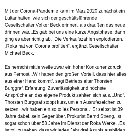
Mit der Corona-Pandemie kam im März 2020 zunächst ein
Luftanhalten, wie sich der geschäftsführende
Gesellschafter Volker Beck erinnert, als draußen das neue
drinnen war. „Es gab bei uns eine kurze Angstphase, dann
ging es aber richtig ab.“ Die Verkaufszahlen explodierten.
„Roka hat von Corona profitiert“, ergänzt Gesellschafter
Michael Beck.
Es herrscht mittlerweile zwar ein hoher Konkurrenzdruck
aus Fernost. „Wir haben den großen Vorteil, dass hier alles
aus einer Hand kommt“, sagt Betriebsleiter Thorsten
Burggraf. Erfahrung, Zuverlässigkeit und höchste
Ansprüche an das eigene Produkt zahlten sich aus. „Und“,
Thorsten Burggraf stoppt kurz, um ein Ausrufezeichen zu
setzen, „wir haben ein so tolles Personal.“ Er selbst ist 39
Jahre dabei, sein Gegenüber, Prokurist Bernd Streng, ist
sogar schon über 58 Jahre im Dienst der Roka Werke. „Es
ist toll zu sehen, dass wir jedes Jahr drei Azubis ausbilden