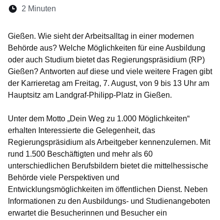
Lesedauer:
2 Minuten
Öffnet sich in einem neuen Fenster
Öffnet sich in einem neuen Fenster
Öffnet sich in einem neuen Fenste
Öffnet sich in einem neuen Fe
Öffnet sich in einem neu
Gießen. Wie sieht der Arbeitsalltag in einer modernen
Behörde aus? Welche Möglichkeiten für eine Ausbildung
oder auch Studium bietet das Regierungspräsidium (RP)
Gießen? Antworten auf diese und viele weitere Fragen gibt
der Karrieretag am Freitag, 7. August, von 9 bis 13 Uhr am
Hauptsitz am Landgraf-Philipp-Platz in Gießen.
Unter dem Motto „Dein Weg zu 1.000 Möglichkeiten“
erhalten Interessierte die Gelegenheit, das
Regierungspräsidium als Arbeitgeber kennenzulernen. Mit
rund 1.500 Beschäftigten und mehr als 60
unterschiedlichen Berufsbildern bietet die mittelhessische
Behörde viele Perspektiven und
Entwicklungsmöglichkeiten im öffentlichen Dienst. Neben
Informationen zu den Ausbildungs- und Studienangeboten
erwartet die Besucherinnen und Besucher ein