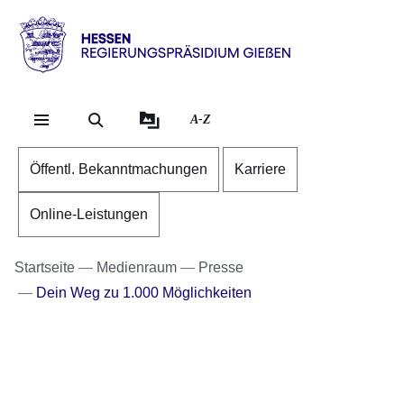
Direkt zum Kopf der Se
Direkt zum Inhalt
Direkt zum Fuß der Sei
Hessen
-
RP
A-Z
Gießen
Öffentl. Bekanntmachungen
Karriere
Online-Leistungen
Startseite
Medienraum
Presse
Dein Weg zu 1.000 Möglichkeiten