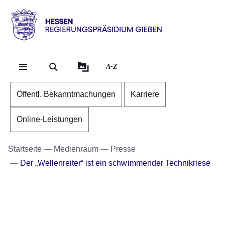
Direkt zum Kopf der Se
Direkt zum Inhalt
Direkt zum Fuß der Sei
Hessen
-
RP
A-Z
Gießen
Öffentl. Bekanntmachungen
Karriere
Online-Leistungen
Startseite
Medienraum
Presse
Der „Wellenreiter“ ist ein schwimmender Technikriese