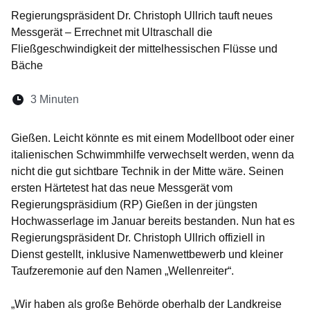
Regierungspräsident Dr. Christoph Ullrich tauft neues
Messgerät – Errechnet mit Ultraschall die
Fließgeschwindigkeit der mittelhessischen Flüsse und
Bäche
Lesedauer:
3 Minuten
Öffnet sich in einem neuen Fenster
Öffnet sich in einem neuen Fenster
Öffnet sich in einem neuen Fenste
Öffnet sich in einem neuen Fe
Öffnet sich in einem neu
Gießen. Leicht könnte es mit einem Modellboot oder einer
italienischen Schwimmhilfe verwechselt werden, wenn da
nicht die gut sichtbare Technik in der Mitte wäre. Seinen
ersten Härtetest hat das neue Messgerät vom
Regierungspräsidium (RP) Gießen in der jüngsten
Hochwasserlage im Januar bereits bestanden. Nun hat es
Regierungspräsident Dr. Christoph Ullrich offiziell in
Dienst gestellt, inklusive Namenwettbewerb und kleiner
Taufzeremonie auf den Namen „Wellenreiter“.
„Wir haben als große Behörde oberhalb der Landkreise