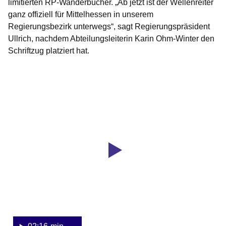
limitierten RP-Wanderbücher. „Ab jetzt ist der Wellenreiter
ganz offiziell für Mittelhessen in unserem
Regierungsbezirk unterwegs“, sagt Regierungspräsident
Ullrich, nachdem Abteilungsleiterin Karin Ohm-Winter den
Schriftzug platziert hat.
Youtube
:Dauer:
Video:
2
Minuten,
Neues
16
Messgerät
Sekunden
für
den
Bereich
Hochwasserschutz
in
Mittelhessen