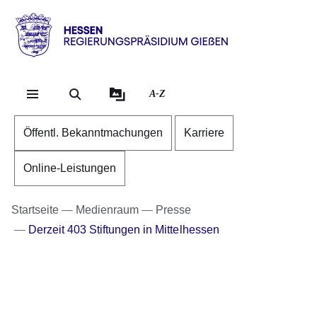
Direkt zum Kopf der Se
Direkt zum Inhalt
Direkt zum Fuß der Sei
Hessen
-
RP
A-Z
Gießen
Öffentl. Bekanntmachungen
Karriere
Online-Leistungen
Startseite
Medienraum
Presse
Derzeit 403 Stiftungen in Mittelhessen