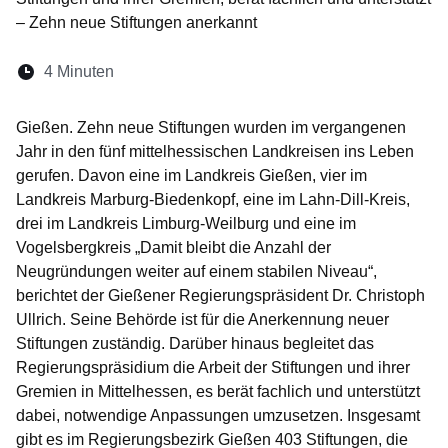
– Zehn neue Stiftungen anerkannt
Lesedauer:
4 Minuten
Öffnet sich in einem neuen Fenster
Öffnet sich in einem neuen Fenster
Öffnet sich in einem neuen Fenste
Öffnet sich in einem neuen Fe
Öffnet sich in einem neu
Gießen. Zehn neue Stiftungen wurden im vergangenen
Jahr in den fünf mittelhessischen Landkreisen ins Leben
gerufen. Davon eine im Landkreis Gießen, vier im
Landkreis Marburg-Biedenkopf, eine im Lahn-Dill-Kreis,
drei im Landkreis Limburg-Weilburg und eine im
Vogelsbergkreis „Damit bleibt die Anzahl der
Neugründungen weiter auf einem stabilen Niveau“,
berichtet der Gießener Regierungspräsident Dr. Christoph
Ullrich. Seine Behörde ist für die Anerkennung neuer
Stiftungen zuständig. Darüber hinaus begleitet das
Regierungspräsidium die Arbeit der Stiftungen und ihrer
Gremien in Mittelhessen, es berät fachlich und unterstützt
dabei, notwendige Anpassungen umzusetzen. Insgesamt
gibt es im Regierungsbezirk Gießen 403 Stiftungen, die