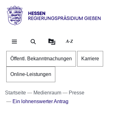
Direkt zum Kopf der Se
Direkt zum Inhalt
Direkt zum Fuß der Sei
Hessen
-
RP
A-Z
Gießen
Öffentl. Bekanntmachungen
Karriere
Online-Leistungen
Startseite
Medienraum
Presse
Ein lohnenswerter Antrag