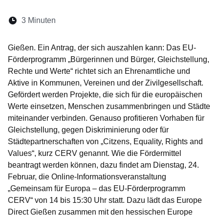
Lesedauer:
3 Minuten
Öffnet sich in einem neuen Fenster
Öffnet sich in einem neuen Fenster
Öffnet sich in einem neuen Fenste
Öffnet sich in einem neuen Fe
Öffnet sich in einem neu
Gießen. Ein Antrag, der sich auszahlen kann: Das EU-
Förderprogramm „Bürgerinnen und Bürger, Gleichstellung,
Rechte und Werte“ richtet sich an Ehrenamtliche und
Aktive in Kommunen, Vereinen und der Zivilgesellschaft.
Gefördert werden Projekte, die sich für die europäischen
Werte einsetzen, Menschen zusammenbringen und Städte
miteinander verbinden. Genauso profitieren Vorhaben für
Gleichstellung, gegen Diskriminierung oder für
Städtepartnerschaften von „Citzens, Equality, Rights and
Values“, kurz CERV genannt. Wie die Fördermittel
beantragt werden können, dazu findet am Dienstag, 24.
Februar, die Online-Informationsveranstaltung
„Gemeinsam für Europa – das EU-Förderprogramm
CERV“ von 14 bis 15:30 Uhr statt. Dazu lädt das Europe
Direct Gießen zusammen mit den hessischen Europe