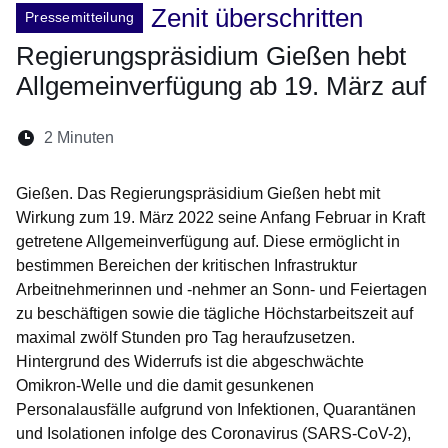
Zenit überschritten
Pressemitteilung
Regierungspräsidium Gießen hebt
Allgemeinverfügung ab 19. März auf
Lesedauer:
2 Minuten
Öffnet sich in einem neuen Fenster
Öffnet sich in einem neuen Fenster
Öffnet sich in einem neuen Fenste
Öffnet sich in einem neuen Fe
Öffnet sich in einem neu
Gießen. Das Regierungspräsidium Gießen hebt mit
Wirkung zum 19. März 2022 seine Anfang Februar in Kraft
getretene Allgemeinverfügung auf. Diese ermöglicht in
bestimmen Bereichen der kritischen Infrastruktur
Arbeitnehmerinnen und -nehmer an Sonn- und Feiertagen
zu beschäftigen sowie die tägliche Höchstarbeitszeit auf
maximal zwölf Stunden pro Tag heraufzusetzen.
Hintergrund des Widerrufs ist die abgeschwächte
Omikron-Welle und die damit gesunkenen
Personalausfälle aufgrund von Infektionen, Quarantänen
und Isolationen infolge des Coronavirus (SARS-CoV-2),