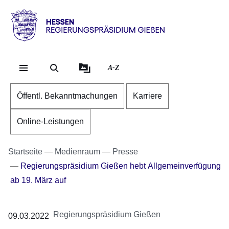
Direkt zum Kopf der Se
Direkt zum Inhalt
Direkt zum Fuß der Sei
Hessen
-
RP
A-Z
Gießen
Öffentl. Bekanntmachungen
Karriere
Online-Leistungen
Startseite
Medienraum
Presse
Regierungspräsidium Gießen hebt Allgemeinverfügung
ab 19. März auf
Regierungspräsidium Gießen
09.03.2022