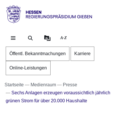
Direkt zum Kopf der Se
Direkt zum Inhalt
Direkt zum Fuß der Sei
Hessen
-
RP
A-Z
Gießen
Öffentl. Bekanntmachungen
Karriere
Online-Leistungen
Startseite
Medienraum
Presse
Sechs Anlagen erzeugen voraussichtlich jährlich
grünen Strom für über 20.000 Haushalte