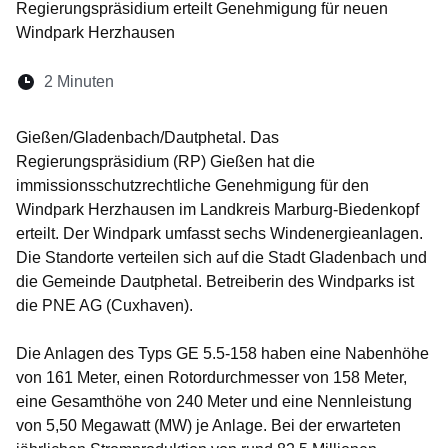
Regierungspräsidium erteilt Genehmigung für neuen
Windpark Herzhausen
Lesedauer:
2 Minuten
Öffnet sich in einem neuen Fenster
Öffnet sich in einem neuen Fenster
Öffnet sich in einem neuen Fenste
Öffnet sich in einem neuen Fe
Öffnet sich in einem neu
Gießen/Gladenbach/Dautphetal. Das
Regierungspräsidium (RP) Gießen hat die
immissionsschutzrechtliche Genehmigung für den
Windpark Herzhausen im Landkreis Marburg-Biedenkopf
erteilt. Der Windpark umfasst sechs Windenergieanlagen.
Die Standorte verteilen sich auf die Stadt Gladenbach und
die Gemeinde Dautphetal. Betreiberin des Windparks ist
die PNE AG (Cuxhaven).
Die Anlagen des Typs GE 5.5-158 haben eine Nabenhöhe
von 161 Meter, einen Rotordurchmesser von 158 Meter,
eine Gesamthöhe von 240 Meter und eine Nennleistung
von 5,50 Megawatt (MW) je Anlage. Bei der erwarteten