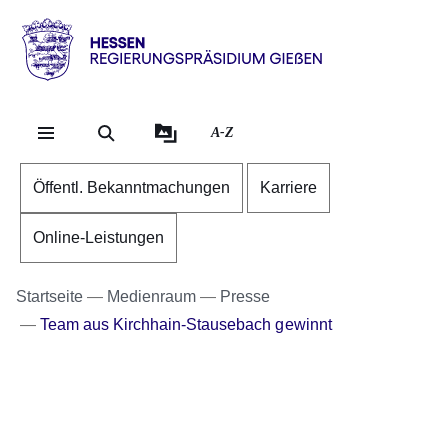
Direkt zum Kopf der Se
Direkt zum Inhalt
Direkt zum Fuß der Sei
Hessen
-
RP
A-Z
Gießen
Öffentl. Bekanntmachungen
Karriere
Online-Leistungen
Startseite
Medienraum
Presse
Team aus Kirchhain-Stausebach gewinnt