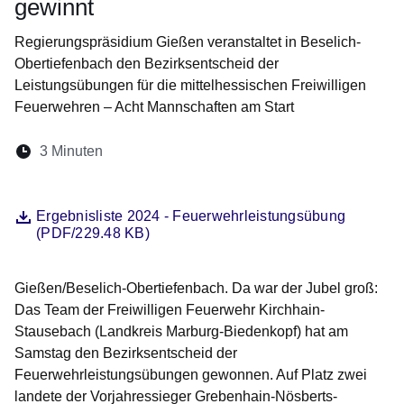
gewinnt
Regierungspräsidium Gießen veranstaltet in Beselich-
Obertiefenbach den Bezirksentscheid der
Leistungsübungen für die mittelhessischen Freiwilligen
Feuerwehren – Acht Mannschaften am Start
Lesedauer:
3 Minuten
Öffnet sich in einem neuen Fenster
Öffnet sich in einem neuen Fenster
Öffnet sich in einem neuen Fenste
Öffnet sich in einem neuen Fe
Öffnet sich in einem neu
Datei
Öffnet sich in einem neuen Fenster
Ergebnisliste 2024 - Feuerwehrleistungsübung
(PDF/229.48 KB)
Gießen/Beselich-Obertiefenbach. Da war der Jubel groß:
Das Team der Freiwilligen Feuerwehr Kirchhain-
Stausebach (Landkreis Marburg-Biedenkopf) hat am
Samstag den Bezirksentscheid der
Feuerwehrleistungsübungen gewonnen. Auf Platz zwei
landete der Vorjahressieger Grebenhain-Nösberts-