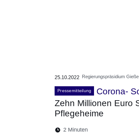
Regierungspräsidium Gieße
25.10.2022
Corona- So
Pressemitteilung
Zehn Millionen Euro S
Pflegeheime
Lesedauer:
2 Minuten
Öffnet sich in eine
Öffnet sich in 
Öffnet sic
Öffnet
Ö