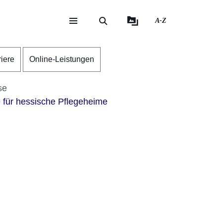
A-Z
eite
ite
riere
Online-Leistungen
se
e für hessische Pflegeheime