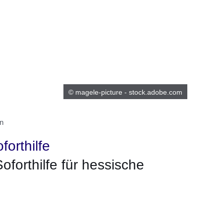
© magele-picture - stock.adobe.com
n
forthilfe
oforthilfe für hessische
m neuen Fenster
einem neuen Fenster
h in einem neuen Fenster
 sich in einem neuen Fenster
ffnet sich in einem neuen Fenster