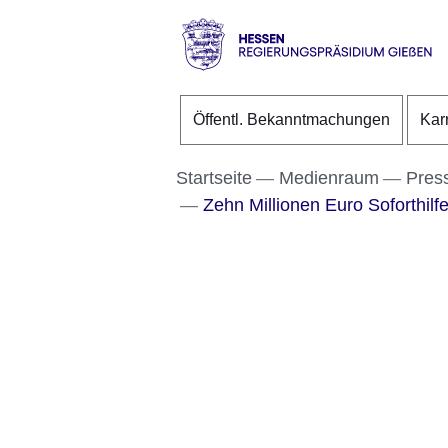
Direkt zum Kopf der S
Direkt zum Inhalt
Direkt zum Fuß der Se
Hessen
-
Öffentl. Bekanntmachungen
Kar
RP
Gießen
Startseite
Medienraum
Pres
Zehn Millionen Euro Soforthilf