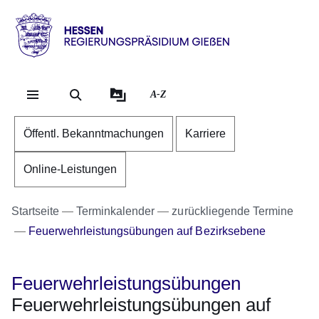
Direkt zum Kopf der Se
Direkt zum Inhalt
Direkt zum Fuß der Sei
Hessen
-
RP
A-Z
Gießen
Öffentl. Bekanntmachungen
Karriere
Online-Leistungen
Startseite
Terminkalender
zurückliegende Termine
Feuerwehrleistungsübungen auf Bezirksebene
Feuerwehrleistungsübungen
Feuerwehrleistungsübungen auf