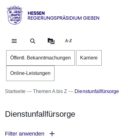
Direkt zum Kopf der Se
Direkt zum Inhalt
Direkt zum Fuß der Sei
Hessen
-
RP
A-Z
Gießen
Öffentl. Bekanntmachungen
Karriere
Online-Leistungen
Startseite
Themen A bis Z
Dienstunfallfürsorge
Dienstunfallfürsorge
Filter anwenden