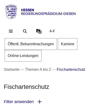
Direkt zum Kopf der Se
Direkt zum Inhalt
Direkt zum Fuß der Sei
Hessen
-
RP
A-Z
Gießen
Öffentl. Bekanntmachungen
Karriere
Online-Leistungen
Startseite
Themen A bis Z
Fischartenschutz
Fischartenschutz
Filter anwenden