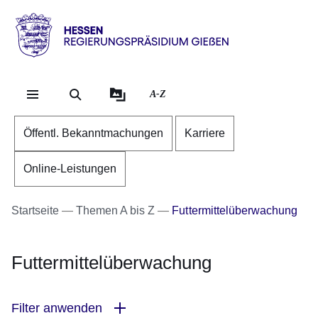
Direkt zum Kopf der Se
Direkt zum Inhalt
Direkt zum Fuß der Sei
Hessen
-
RP
A-Z
Gießen
Öffentl. Bekanntmachungen
Karriere
Online-Leistungen
Startseite
Themen A bis Z
Futtermittelüberwachung
Futtermittelüberwachung
Filter anwenden