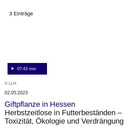
3 Einträge
:Video:Dauer:
:3
7
Ergebnisse:
Minuten,
43
Sekunden
07:43 min
© LLH
02.05.2023
Giftpflanze in Hessen
Herbstzeitlose in Futterbeständen –
Toxizität, Ökologie und Verdrängung