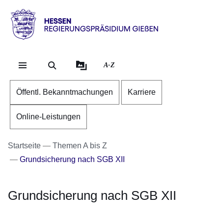
Direkt zum Kopf der Se
Direkt zum Inhalt
Direkt zum Fuß der Sei
Hessen
-
RP
A-Z
Gießen
Öffentl. Bekanntmachungen
Karriere
Online-Leistungen
Startseite
Themen A bis Z
Grundsicherung nach SGB XII
Grundsicherung nach SGB XII