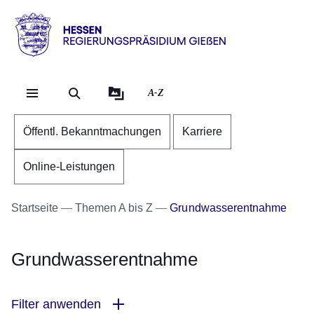
Direkt zum Kopf der Se
Direkt zum Inhalt
Direkt zum Fuß der Sei
Hessen
-
RP
A-Z
Gießen
Öffentl. Bekanntmachungen
Karriere
Online-Leistungen
Startseite
Themen A bis Z
Grundwasserentnahme
Grundwasserentnahme
Filter anwenden