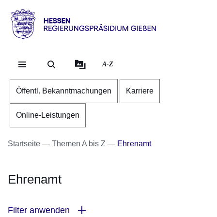
Direkt zum Kopf der Se
Direkt zum Inhalt
Direkt zum Fuß der Sei
Hessen
-
RP
A-Z
Gießen
Öffentl. Bekanntmachungen
Karriere
Online-Leistungen
Startseite
Themen A bis Z
Ehrenamt
Ehrenamt
Filter anwenden