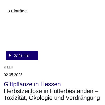
3 Einträge
:Video:Dauer:
:3
7
Ergebnisse:
Minuten,
43
Sekunden
07:43 min
© LLH
02.05.2023
Giftpflanze in Hessen
Herbstzeitlose in Futterbeständen –
Toxizität, Ökologie und Verdrängung