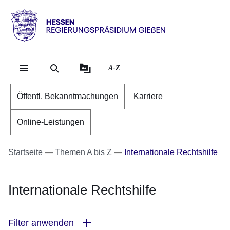
Direkt zum Kopf der Se
Direkt zum Inhalt
Direkt zum Fuß der Sei
Hessen
-
RP
A-Z
Gießen
Öffentl. Bekanntmachungen
Karriere
Online-Leistungen
Startseite
Themen A bis Z
Internationale Rechtshilfe
Internationale Rechtshilfe
Filter anwenden