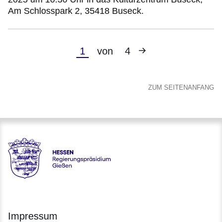
Am Schlosspark 2, 35418 Buseck.
Nächste
Aktuelle
1
von
4
Seite
Seite
ZUM SEITENANFANG
Hessen - Regierungspräsidium Gießen
Impressum