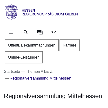
Direkt zum Kopf der Se
Direkt zum Inhalt
Direkt zum Fuß der Sei
Hessen
-
RP
A-Z
Gießen
Öffentl. Bekanntmachungen
Karriere
Online-Leistungen
Startseite
Themen A bis Z
Regionalversammlung Mittelhessen
Regionalversammlung Mittelhessen