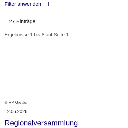
Filter anwenden
27 Einträge
Ergebnisse 1 bis 8 auf Seite 1
:27
Ergebnisse:Ergebnisse
1
bis
8
auf
Seite
© RP Gießen
1
12.06.2026
Regionalversammlung