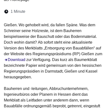
Lesedauer:
1 Minute
Öffnet sich in einem neuen Fenster
Öffnet sich in einem neuen Fenster
Öffnet sich in einem neuen Fenster
Öffnet sich in einem neuen Fen
Öffnet sich in einem neuen
Gießen. Wo gehobelt wird, da fallen Späne. Was dem
Schreiner seine Holzreste, ist dem Bauherren
beispielsweise der Bauschutt oder das Bodenmaterial.
Doch wohin damit? Ab sofort steht eine aktualisierte
Version des Merkblatts „Entsorgung von Bauabfällen“ auf
der Website des Regierungspräsidiums (RP) Gießen zum
Download
zur Verfügung. Das kurz als Baumerkblatt
bezeichnete Papier wird gemeinsam von den hessischen
Regierungspräsidien in Darmstadt, Gießen und Kassel
herausgegeben.
Bauherren und -leitungen, Abbruchunternehmern,
Ingenieurbüros oder Planern in Hessen dient das
Merkblatt als Leitfaden unter anderem dann, wenn
Bauabfälle ordnungsgemäß beprobt, getrennt, eingestuft