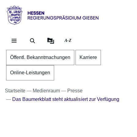
Direkt zum Kopf der Se
Direkt zum Inhalt
Direkt zum Fuß der Sei
Hessen
-
RP
A-Z
Gießen
Öffentl. Bekanntmachungen
Karriere
Online-Leistungen
Startseite
Medienraum
Presse
Das Baumerkblatt steht aktualisiert zur Verfügung