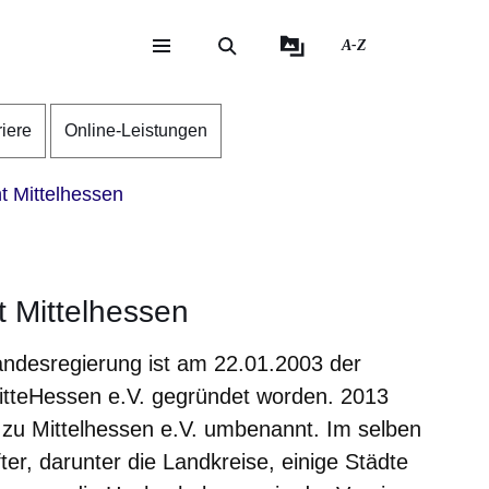
A-Z
eite
ite
riere
Online-Leistungen
 Mittelhessen
 Mittelhessen
andesregierung ist am 22.01.2003 der
tteHessen e.V. gegründet worden. 2013
 zu Mittelhessen e.V. umbenannt. Im selben
er, darunter die Landkreise, einige Städte