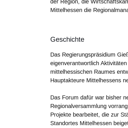
der Region, die Wirtschaftska
Mittelhessen die Regionalma
Öffnet sich in einem neuen Fenster
Öffnet sich in einem neuen Fenst
Öffnet sich in einem neuen 
Öffnet sich in einem n
Öffnet sich in ein
Geschichte
Das Regierungspräsidium Gieß
eigenverantwortlich Aktivitäte
mittelhessischen Raumes entwi
Hauptakteure Mittelhessens n
Das Forum dafür war bisher ne
Regionalversammlung vorrangig
Projekte bearbeitet, die zur S
Standortes Mittelhessen beige