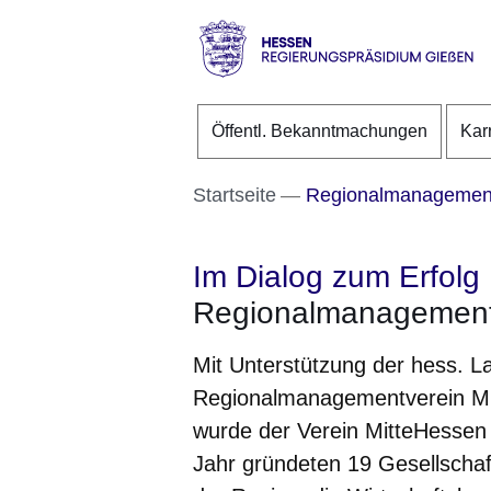
Direkt zum Kopf der S
Direkt zum Inhalt
Direkt zum Fuß der Se
Hessen
-
Öffentl. Bekanntmachungen
Kar
RP
Gießen
Startseite
Regionalmanagement
Im Dialog zum Erfolg
Regionalmanagement
Mit Unterstützung der hess. L
Regionalmanagementverein Mi
wurde der Verein MitteHessen
Jahr gründeten 19 Gesellschaft