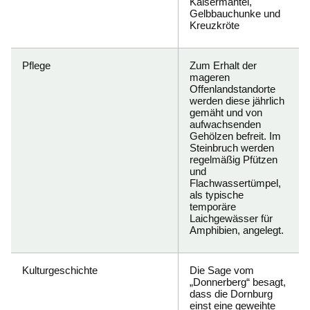
Kaisermantel,
Gelbbauchunke und
Kreuzkröte
Pflege
Zum Erhalt der
mageren
Offenlandstandorte
werden diese jährlich
gemäht und von
aufwachsenden
Gehölzen befreit. Im
Steinbruch werden
regelmäßig Pfützen
und
Flachwassertümpel,
als typische
temporäre
Laichgewässer für
Amphibien, angelegt.
Kulturgeschichte
Die Sage vom
„Donnerberg“ besagt,
dass die Dornburg
einst eine geweihte