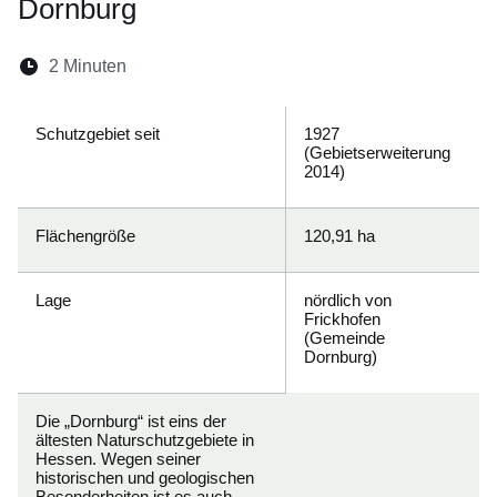
Dornburg
Lesedauer:
2 Minuten
Öffnet sich in einem neuen Fenster
Öffnet sich in einem neuen Fenster
Öffnet sich in einem neuen Fenste
Öffnet sich in einem neuen Fe
Öffnet sich in einem neu
Schutzgebiet seit
1927
(Gebietserweiterung
2014)
Flächengröße
120,91 ha
Lage
nördlich von
Frickhofen
(Gemeinde
Dornburg)
Die „Dornburg“ ist eins der
ältesten Naturschutzgebiete in
Hessen. Wegen seiner
historischen und geologischen
Besonderheiten ist es auch