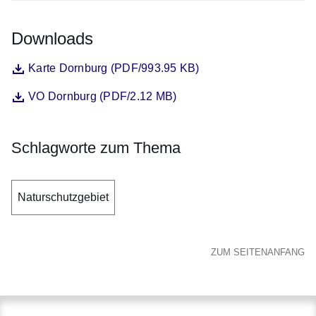
Downloads
Datei
Öffnet sich in einem neuen Fenster
Karte Dornburg (PDF/993.95 KB)
Datei
Öffnet sich in einem neuen Fenster
VO Dornburg (PDF/2.12 MB)
Schlagworte zum Thema
Naturschutzgebiet
ZUM SEITENANFANG