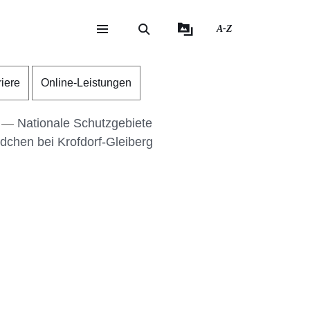
A-Z
eite
ite
riere
Online-Leistungen
Nationale Schutzgebiete
dchen bei Krofdorf-Gleiberg