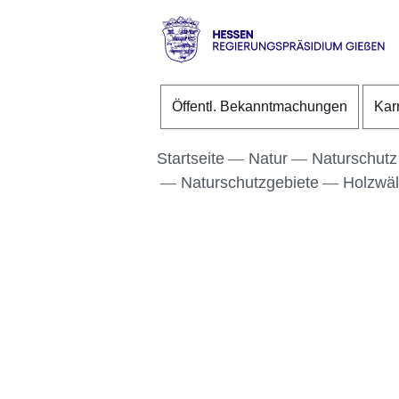
Direkt zum Kopf der S
Direkt zum Inhalt
Direkt zum Fuß der Se
Hessen
-
Öffentl. Bekanntmachungen
Kar
RP
Gießen
Startseite
Natur
Naturschutz
Naturschutzgebiete
Holzwäl