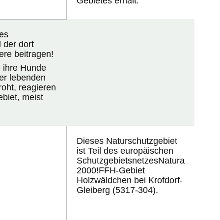
Gebietes erhält.
es
der dort
re beitragen!
e ihre Hunde
ier lebenden
roht, reagieren
biet, meist
Dieses Naturschutzgebiet
ist Teil des europäischen
Schutzgebietsnetzes
Natura
2000!
FFH-Gebiet
Holzwäldchen bei Krofdorf-
Gleiberg (5317-304).