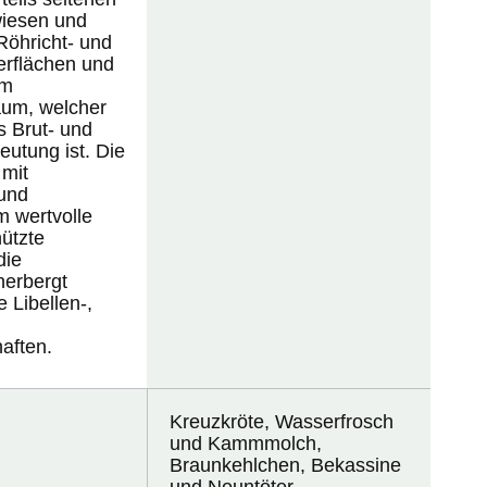
iesen und
Röhricht- und
erflächen und
em
um, welcher
s Brut- und
utung ist. Die
 mit
und
m wertvolle
ützte
die
herbergt
 Libellen-,
aften.
Kreuzkröte, Wasserfrosch
und Kammmolch,
Braunkehlchen, Bekassine