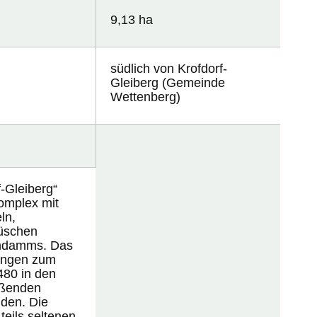
9,13 ha
südlich von Krofdorf-
Gleiberg (Gemeinde
Wettenberg)
-Gleiberg“
omplex mit
ln,
üschen
ahndamms. Das
bungen zum
480 in den
eßenden
nden. Die
teils seltenen