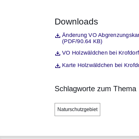
Downloads
Öffnet sich in einem neuen Fenst
Änderung VO Abgrenzungskart
Datei
(PDF/90.64 KB)
Öffnet sich in einem neuen Fenst
VO Holzwäldchen bei Krofdor
Datei
Öffnet sich in einem neuen Fenst
Karte Holzwäldchen bei Krofd
Datei
Schlagworte zum Thema
Naturschutzgebiet