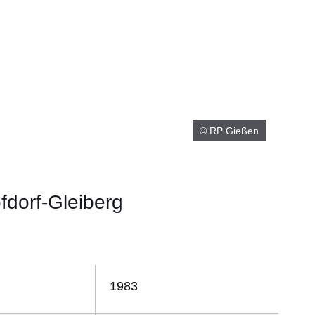
© RP Gießen
fdorf-Gleiberg
m neuen Fenster
einem neuen Fenster
h in einem neuen Fenster
 sich in einem neuen Fenster
ffnet sich in einem neuen Fenster
1983