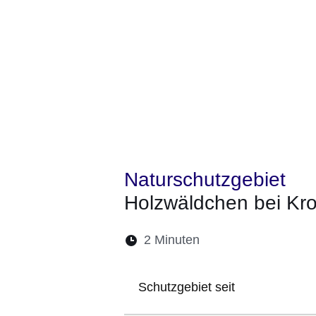
Naturschutzgebiet
Holzwäldchen bei Kro
Lesedauer:
2 Minuten
Öffnet sich in eine
Öffnet sich in 
Öffnet sic
Öffnet
Ö
Schutzgebiet seit